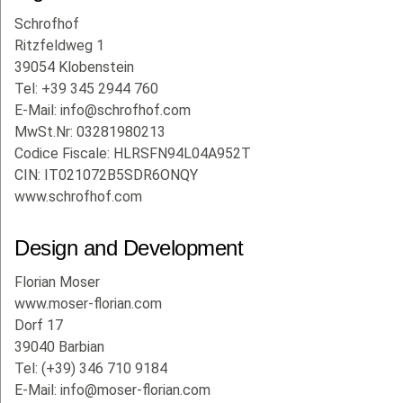
Schrofhof
Ritzfeldweg 1
39054 Klobenstein
Tel: +39 345 2944 760
E-Mail:
info@schrofhof.com
MwSt.Nr: 03281980213
Codice Fiscale: HLRSFN94L04A952T
CIN: IT021072B5SDR6ONQY
www.schrofhof.com
Design and Development
Florian Moser
www.moser-florian.com
Dorf 17
39040 Barbian
Tel: (+39) 346 710 9184
E-Mail:
info@moser-florian.com